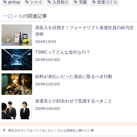
pickup
シャイ
人見知り
克服
友達づくり
一口メモ
の関連記事
高収入を目指す！フォークリフト派遣社員の給与交
渉術
2024年1月4日
TSMCってどんな会社なの？
2023年12月19日
給料が未払いだった場合に取るべき行動
2023年12月12日
派遣先との顔合わせで意識するべきこと
2023年10月24日
禁止されていてもバイトをしたい！そんな高校生に贈りたい事