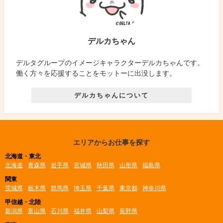
デルカちゃん
デルタグループのイメージキャラクターデルカちゃんです。
働く方々を応援することをモットーに出没します。
デルカちゃんについて
エリアからお仕事を探す
北海道・東北
北海道
青森県
岩手県
宮城県
秋田県
山形県
福島県
関東
茨城県
栃木県
群馬県
埼玉県
千葉県
東京都
神奈川県
甲信越・北陸
新潟県
富山県
石川県
福井県
山梨県
長野県