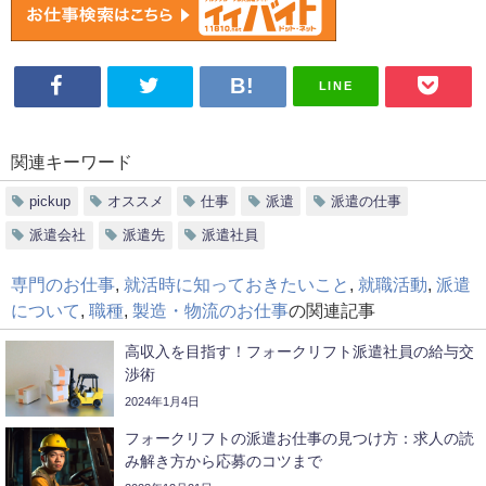
LINE
関連キーワード
pickup
オススメ
仕事
派遣
派遣の仕事
派遣会社
派遣先
派遣社員
専門のお仕事
,
就活時に知っておきたいこと
,
就職活動
,
派遣
について
,
職種
,
製造・物流のお仕事
の関連記事
高収入を目指す！フォークリフト派遣社員の給与交
渉術
2024年1月4日
フォークリフトの派遣お仕事の見つけ方：求人の読
み解き方から応募のコツまで