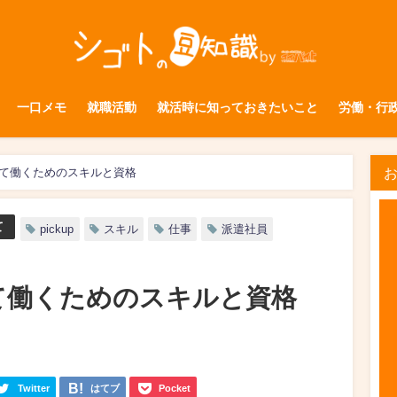
一口メモ
就職活動
就活時に知っておきたいこと
労働・行
て働くためのスキルと資格
て
pickup
スキル
仕事
派遣社員
て働くためのスキルと資格
Twitter
はてブ
Pocket