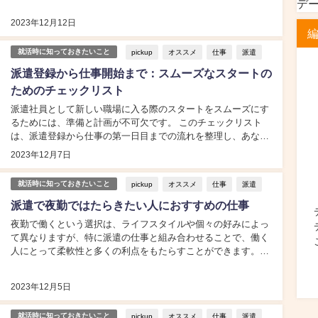
料の未払いが発生した時の対処法をお伝えします。...
デ
2023年12月12日
pickup
オススメ
仕事
派遣
就活時に知っておきたいこと
派遣登録から仕事開始まで：スムーズなスタートの
ためのチェックリスト
派遣社員として新しい職場に入る際のスタートをスムーズにす
るためには、準備と計画が不可欠です。 このチェックリスト
は、派遣登録から仕事の第一日目までの流れを整理し、あなた
のお仕事開始までをサポートします。...
2023年12月7日
pickup
オススメ
仕事
派遣
就活時に知っておきたいこと
派遣で夜勤ではたらきたい人におすすめの仕事
夜勤で働くという選択は、ライフスタイルや個々の好みによっ
て異なりますが、特に派遣の仕事と組み合わせることで、働く
人にとって柔軟性と多くの利点をもたらすことができます。夜
勤の派遣仕事は、様々な業種で求人があり、その特性によって
異なる経験やスキルを身につけることができます。この記事で
2023年12月5日
は、夜勤で働くことのメリットやおすすめの...
pickup
オススメ
仕事
派遣
就活時に知っておきたいこと