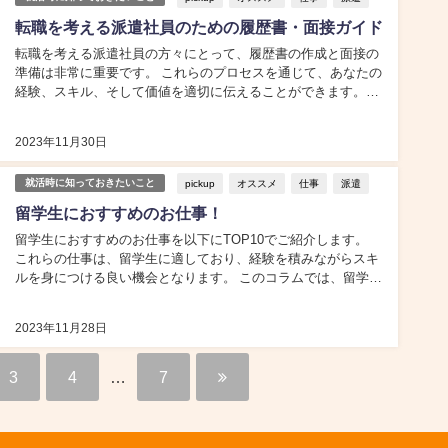
転職を考える派遣社員のための履歴書・面接ガイド
転職を考える派遣社員の方々にとって、履歴書の作成と面接の
準備は非常に重要です。 これらのプロセスを通じて、あなたの
経験、スキル、そして価値を適切に伝えることができます。こ
のコラムでは、履歴書の作成と面接に関するガイドを提供しま
す。...
2023年11月30日
pickup
オススメ
仕事
派遣
就活時に知っておきたいこと
留学生におすすめのお仕事！
留学生におすすめのお仕事を以下にTOP10でご紹介します。
これらの仕事は、留学生に適しており、経験を積みながらスキ
ルを身につける良い機会となります。 このコラムでは、留学生
に人気なお仕事と、おすすめである理由をご説明します。...
2023年11月28日
3
4
…
7