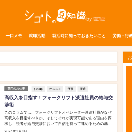
一口メモ
就職活動
就活時に知っておきたいこと
労働・行
pickup
オススメ
仕事
派遣
専門のお仕事
高収入を目指す！フォークリフト派遣社員の給与交
渉術
このコラムでは、フォークリフトオペレーター派遣社員がなぜ
高収入を目指すべきか、そしてそれが実現可能である理由を探
求し、読者が給与交渉において自信を持って進めるための基礎
を築きます。...
2024年1月4日