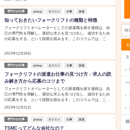
pickup
オススメ
仕事
派遣
専門のお仕事
知っておきたいフォークリフトの種類と特徴
フォークリフトオペレーターとしての派遣職を探す過程は、自
己の専門性を理解し、適切な求人を見つけ出し、成功するため
の応募をする、という段階を踏みます。このコラムでは、これ
ら各段階での具体的なアクションポイントを深堀りし、あなた
が派遣社員としてフォークリフトオペレーターとして活躍する
2023年12月28日
ための手引きを提供します。...
ス
pickup
オススメ
仕事
派遣
専門のお仕事
フォークリフトの派遣お仕事の見つけ方：求人の読
み解き方から応募のコツまで
一
フォークリフトオペレーターとしての派遣職を探す過程は、自
己の専門性を理解し、適切な求人を見つけ出し、成功するため
の応募をする、という段階を踏みます。このコラムでは、これ
ら各段階での具体的なアクションポイントを深堀りし、あなた
2023年12月21日
が派遣社員としてフォークリフトオペレーターとして活躍する
ための手引きを提供します。...
pickup
オススメ
仕事
派遣
専門のお仕事
就
TSMCってどんな会社なの？