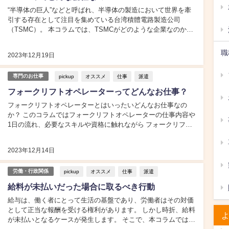
“半導体の巨人”などと呼ばれ、半導体の製造において世界を牽
引する存在として注目を集めている台湾積體電路製造公司
（TSMC）。 本コラムでは、TSMCがどのような企業なのか、
その歴史、成果、および将来の展望について詳しく探っていき
ます。...
職
2023年12月19日
pickup
オススメ
仕事
派遣
専門のお仕事
フォークリフトオペレーターってどんなお仕事？
フォークリフトオペレーターとはいったいどんなお仕事なの
か？ このコラムではフォークリフトオペレーターの仕事内容や
1日の流れ、必要なスキルや資格に触れながら フォークリフト
オペレーターについて記述していきます。...
2023年12月14日
pickup
オススメ
仕事
派遣
労働・行政関係
給料が未払いだった場合に取るべき行動
給与は、働く者にとって生活の基盤であり、労働者はその対価
として正当な報酬を受ける権利があります。 しかし時折、給料
が未払いとなるケースが発生します。 そこで、本コラムでは給