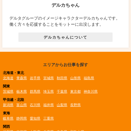
デルカちゃん
デルタグループのイメージキャラクターデルカちゃんです。
働く方々を応援することをモットーに出没します。
デルカちゃんについて
エリアからお仕事を探す
北海道・東北
北海道
青森県
岩手県
宮城県
秋田県
山形県
福島県
関東
茨城県
栃木県
群馬県
埼玉県
千葉県
東京都
神奈川県
甲信越・北陸
新潟県
富山県
石川県
福井県
山梨県
長野県
東海
岐阜県
静岡県
愛知県
三重県
関西