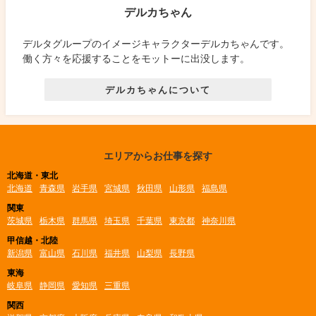
デルカちゃん
デルタグループのイメージキャラクターデルカちゃんです。
働く方々を応援することをモットーに出没します。
デルカちゃんについて
エリアからお仕事を探す
北海道・東北
北海道
青森県
岩手県
宮城県
秋田県
山形県
福島県
関東
茨城県
栃木県
群馬県
埼玉県
千葉県
東京都
神奈川県
甲信越・北陸
新潟県
富山県
石川県
福井県
山梨県
長野県
東海
岐阜県
静岡県
愛知県
三重県
関西