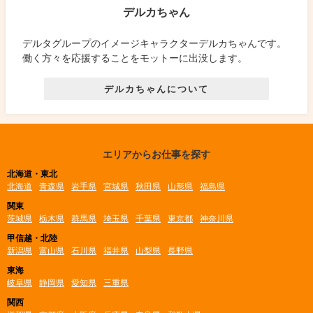
デルカちゃん
デルタグループのイメージキャラクターデルカちゃんです。
働く方々を応援することをモットーに出没します。
デルカちゃんについて
エリアからお仕事を探す
北海道・東北
北海道
青森県
岩手県
宮城県
秋田県
山形県
福島県
関東
茨城県
栃木県
群馬県
埼玉県
千葉県
東京都
神奈川県
甲信越・北陸
新潟県
富山県
石川県
福井県
山梨県
長野県
東海
岐阜県
静岡県
愛知県
三重県
関西