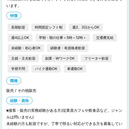
います。
特徴
長期歓迎
時間固定シフト制
週2、3日からOK
週4以上OK
早朝・朝の仕事＜5時～12時＞
交通費支給
未経験・初心者OK
経験者・有資格者歓迎
主婦・主夫歓迎
副業・WワークOK
フリーター歓迎
学歴不問
バイク通勤OK
車通勤OK
職種
販売 / その他販売
経験・資格
■接客・販売の実務経験がある方(従業員カフェや飲食店など、ジャン
ルは問いません)
未経験の方も歓迎ですが、丁寧で明るい対応ができる方を募集してい