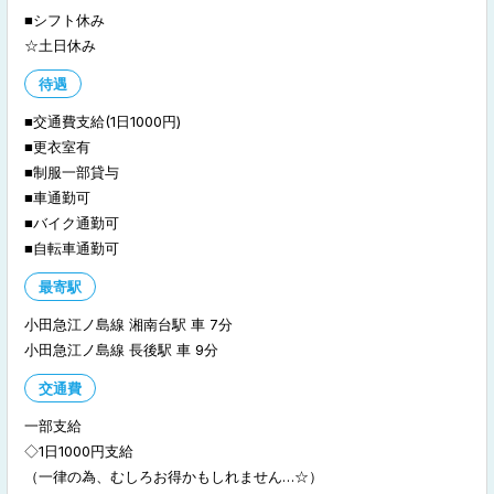
■
シフト休み
☆土日休み
待遇
■交通費支給(1日1000円)
■更衣室有
■制服一部貸与
■車通勤可
■バイク通勤可
■自転車通勤可
最寄駅
小田急江ノ島線 湘南台駅
7分
小田急江ノ島線 長後駅
9分
交通費
◇1日1000円支給
（一律の為、むしろお得かもしれません…☆）