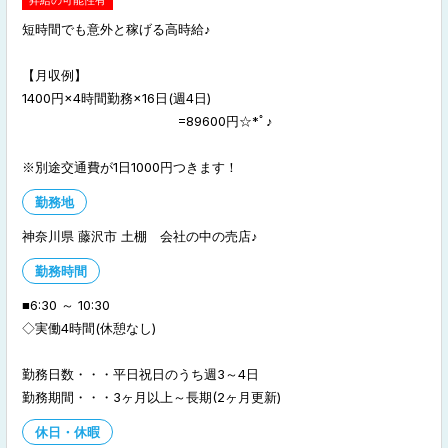
昇給の可能性有
短時間でも意外と稼げる高時給♪
【月収例】
1400円×4時間勤務×16日(週4日)
=89600円☆*ﾟ♪
※別途交通費が1日1000円つきます！
勤務地
神奈川県 藤沢市 土棚 会社の中の売店♪
勤務時間
■6:30 ～ 10:30
◇実働4時間(休憩なし)
勤務日数・・・平日祝日のうち週3～4日
勤務期間・・・3ヶ月以上～長期(2ヶ月更新)
休日・休暇