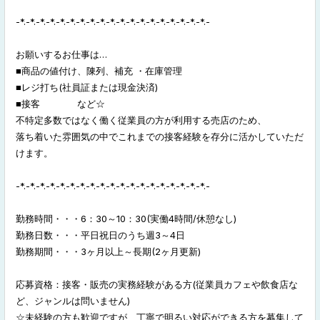
-*.-*.-*.-*.-*.-*.-*.-*.-*.-*.-*.-*.-*.-*.-*.-*.-*.-*.-*.-
お願いするお仕事は…
■商品の値付け、陳列、補充 ・在庫管理
■レジ打ち(社員証または現金決済)
■接客 など☆
不特定多数ではなく働く従業員の方が利用する売店のため、
落ち着いた雰囲気の中でこれまでの接客経験を存分に活かしていただ
けます。
-*.-*.-*.-*.-*.-*.-*.-*.-*.-*.-*.-*.-*.-*.-*.-*.-*.-*.-*.-
勤務時間・・・6：30～10：30(実働4時間/休憩なし)
勤務日数・・・平日祝日のうち週3～4日
勤務期間・・・3ヶ月以上～長期(2ヶ月更新)
応募資格：接客・販売の実務経験がある方(従業員カフェや飲食店な
ど、ジャンルは問いません)
☆未経験の方も歓迎ですが、丁寧で明るい対応ができる方を募集して